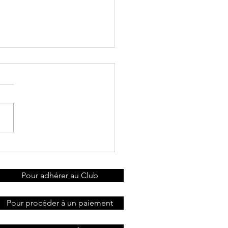
ndredi
irée Repas-
urnoi de fin
Pour adhérer au Club
année: 21
vembre
Pour procéder à un paiement