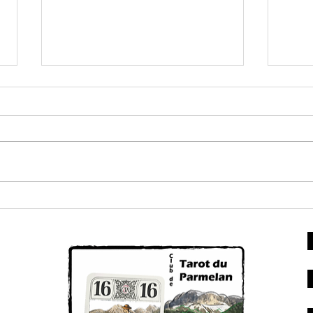
Triplettes
InterComités
C'est parti Triplettes InterComités
ve
So
To
d'
no