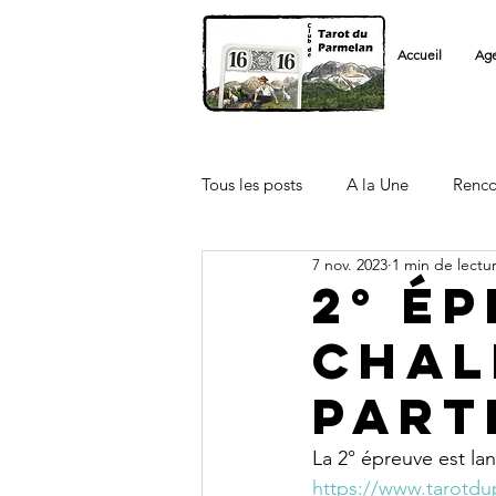
Accueil
Ag
Tous les posts
A la Une
Renco
7 nov. 2023
1 min de lectu
Licenciés FFT
Autre Club
2° é
Chal
part
La 2° épreuve est la
https://www.tarotdu