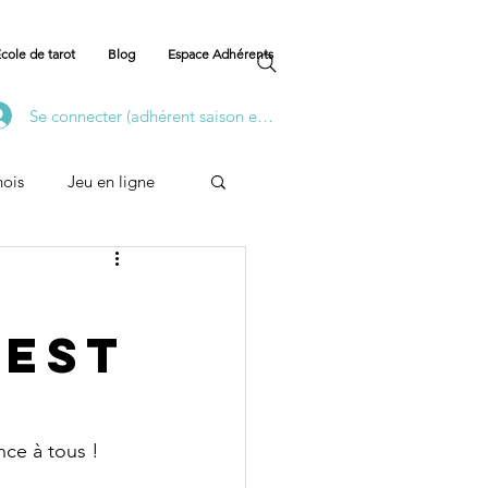
cole de tarot
Blog
Espace Adhérents
Se connecter (adhérent saison en cours)
nois
Jeu en ligne
Formation
'est
nce à tous !