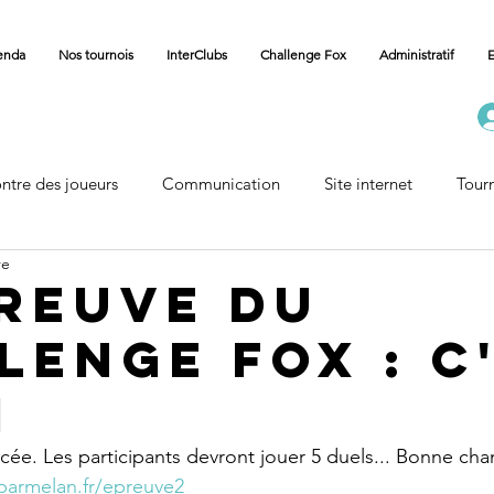
enda
Nos tournois
InterClubs
Challenge Fox
Administratif
E
ntre des joueurs
Communication
Site internet
Tour
re
Carnet
Vie des Communes
Accueil Championnat
preuve du
lenge Fox : c
i
ncée. Les participants devront jouer 5 duels... Bonne cha
parmelan.fr/epreuve2