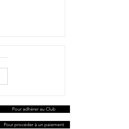
ochaine
ncontre des
ueurs
Pour adhérer au Club
Pour procéder à un paiement