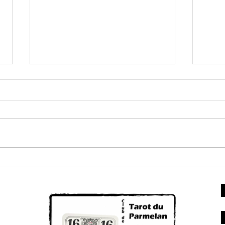
Prochaine
pr
rencontre des
re
joueurs
jo