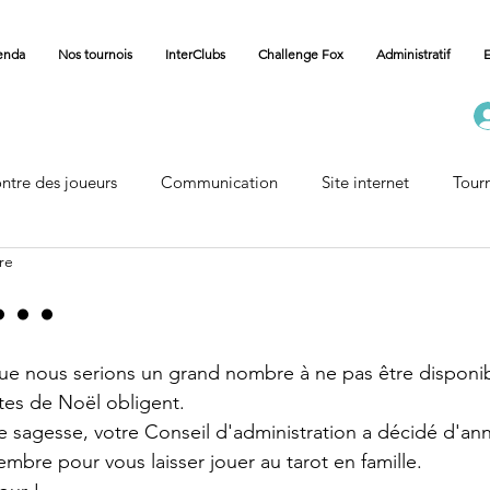
enda
Nos tournois
InterClubs
Challenge Fox
Administratif
E
ntre des joueurs
Communication
Site internet
Tour
re
Carnet
Vie des Communes
Accueil Championnat
..
e nous serions un grand nombre à ne pas être disponib
tes de Noël obligent.
e sagesse, votre Conseil d'administration a décidé d'ann
mbre pour vous laisser jouer au tarot en famille.