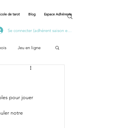
cole de tarot
Blog
Espace Adhérents
Se connecter (adhérent saison en cours)
nois
Jeu en ligne
Formation
les pour jouer 
uler notre 