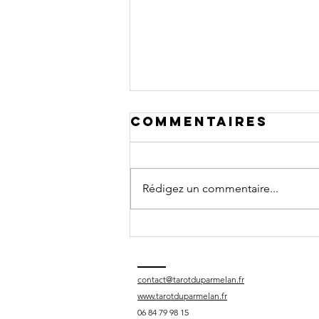
Commentaires
Rédigez un commentaire...
Prochaine
rencontre des
joueurs: AG
contact@tarotduparmelan.fr
www.tarotduparmelan.fr
06 84 79 98 15