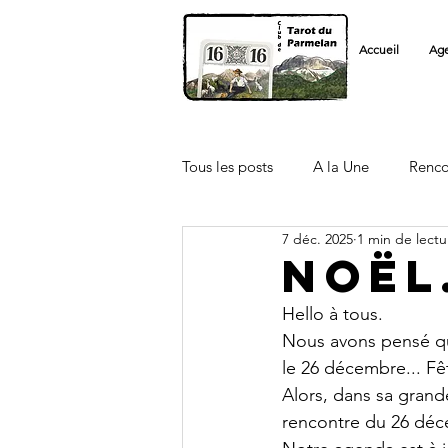
Accueil
Ag
Tous les posts
A la Une
Renco
7 déc. 2025
1 min de lectu
Licenciés FFT
Autre Club
Noël.
Hello à tous.
Nous avons pensé qu
le 26 décembre... Fê
Alors, dans sa grand
rencontre du 26 déce