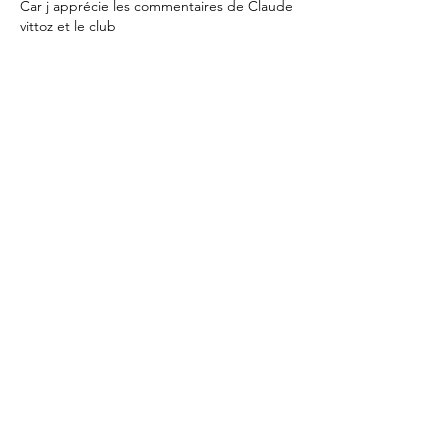
Car j apprécie les commentaires de Claude 
vittoz et le club
Je ne pourrai pas être présent non plus 
pour apprécier la soirée du repas de Noël 
Je souhaite à tous les joueurs une bonne 
continuation et de bonnes fêtes de fin 
d'année 
Merci de toujours me tenir au courant
J ai repris le club de Pringy car c est en 
journée 
Le soir pour l instant je ne peux pas encore 
trop me…
Afficher plus
J'aime
Répondre
contact@tarotduparmelan.fr
www.tarotduparmelan.fr
06 84 79 98 15