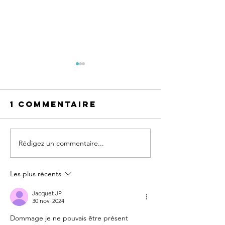
1 commentaire
Rédigez un commentaire...
Prochaine
prochai
rencontre
rencont
des joueurs
des jou
Les plus récents
Jacquet JP
30 nov. 2024
Dommage je ne pouvais être présent 