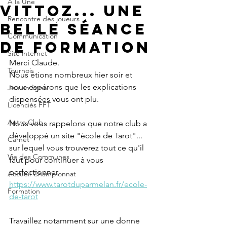
A la Une
Vittoz... une
Rencontre des joueurs
belle séance
Communication
de formation
Site internet
Merci Claude.
Tournois
Nous étions nombreux hier soir et 
nous espérons que les explications 
Jeu en ligne
dispensées vous ont plu.
Licenciés FFT
Autre Club
Nous vous rappelons que notre club a 
développé un site "école de Tarot"... 
Carnet
sur lequel vous trouverez tout ce qu'il 
Vie des Communes
faut pour continuer à vous 
perfectionner.
Accueil Championnat
https://www.tarotduparmelan.fr/ecole-
Formation
de-tarot
Travaillez notamment sur une donne 