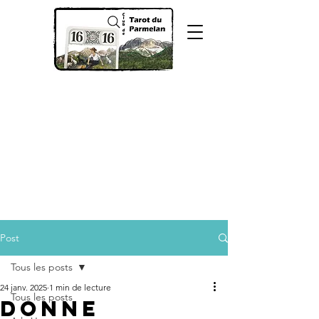
Post
Tous les posts
24 janv. 2025
1 min de lecture
Tous les posts
Donne