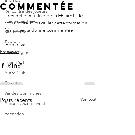
A la Une
commentée
Rencontre des joueurs
Très belle initiative de la FFTarot.. Je 
Communication
vous invite à "travailler cette formation
Visionner la donne commentée
Site internet
Tournois
Bon travail
Formation
Jeu en ligne
Licenciés FFT
Autre Club
Carnet
Vie des Communes
Voir tout
Posts récents
Accueil Championnat
Formation