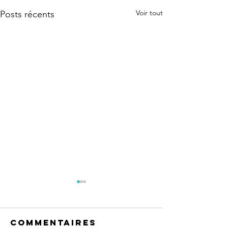
Voir tout
Posts récents
Cette an
le chal
libre
Commentaires
Challenge Libre Vo