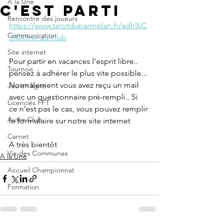
A la Une
c'est parti
Rencontre des joueurs
https://www.tarotduparmelan.fr/adh%C
Communication
3%A9rer-au-club
Site internet
Pour partir en vacances l'esprit libre.. 
Tournois
pensez à adhérer le plus vite possible...
Normalement vous avez reçu un mail 
Jeu en ligne
avec un questionnaire pré-rempli.. Si 
Licenciés FFT
ce n'est pas le cas, vous pouvez remplir 
Autre Club
le formulaire sur notre site internet
Carnet
A très bientôt
Vie des Communes
A la Une
Accueil Championnat
Formation