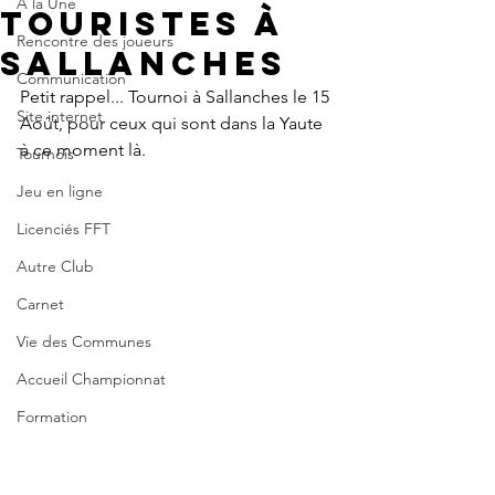
A la Une
touristes à
Rencontre des joueurs
Sallanches
Communication
Petit rappel... Tournoi à Sallanches le 15 
Site internet
Août, pour ceux qui sont dans la Yaute 
à ce moment là.
Tournois
Jeu en ligne
Licenciés FFT
Autre Club
Carnet
Vie des Communes
Accueil Championnat
Formation