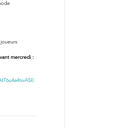
mode 
 joueurs 
vant mercredi :
AtT6u4a4twAS0