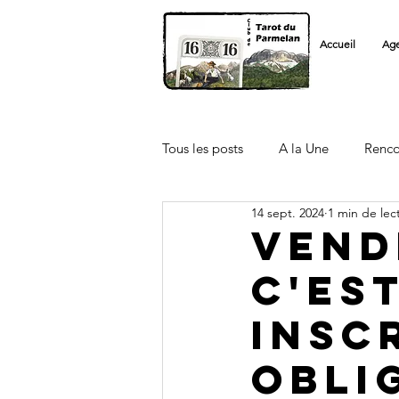
Accueil
Ag
Tous les posts
A la Une
Renco
14 sept. 2024
1 min de lec
Licenciés FFT
Autre Club
Vend
c'es
insc
obli