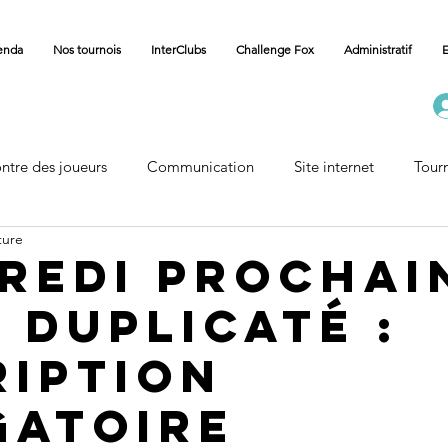
enda
Nos tournois
InterClubs
Challenge Fox
Administratif
E
ntre des joueurs
Communication
Site internet
Tour
ture
Carnet
Vie des Communes
Accueil Championnat
redi prochai
t Duplicaté :
ription
gatoire