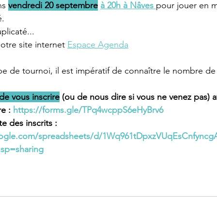
s 
vendredi 20 septembre
à 20h à Nâves 
pour jouer en 
é.
licaté... 
otre site internet 
Espace Agenda
pe de tournoi, il est impératif de connaître le nombre de
 de vous inscrire
 (ou de nous dire si vous ne venez pas) a
e : 
https://forms.gle/TPq4wcppS6eHyBrv6
te des inscrits : 
oogle.com/spreadsheets/d/1Wq961tDpxzVUqEsCnfyncg
usp=sharing