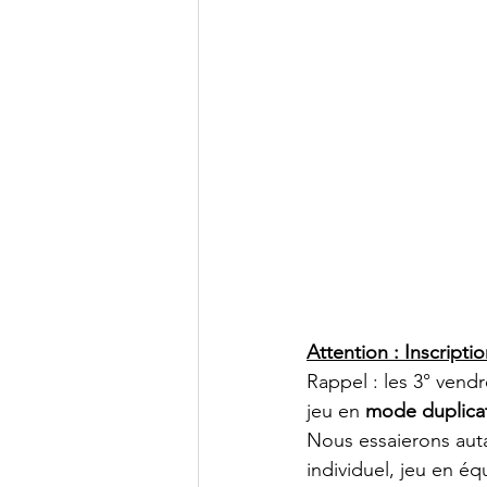
Attention : Inscripti
Rappel : les 3° vend
jeu en
 mode duplica
Nous essaierons auta
individuel, jeu en éq