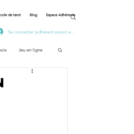
cole de tarot
Blog
Espace Adhérents
Se connecter (adhérent saison en cours)
nois
Jeu en ligne
Formation
n