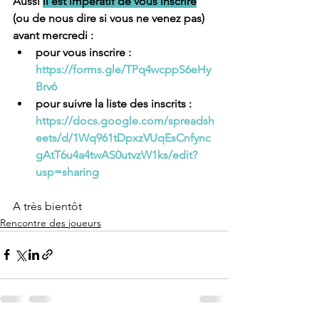
Aussi 
il est impératif de vous inscrire
(ou de nous dire si vous ne venez pas) 
avant mercredi :
pour vous inscrire : 
https://forms.gle/TPq4wcppS6eHy
Brv6
pour suivre la liste des inscrits : 
https://docs.google.com/spreadsh
eets/d/1Wq961tDpxzVUqEsCnfync
gAtT6u4a4twAS0utvzW1ks/edit?
usp=sharing
A très bientôt
Rencontre des joueurs