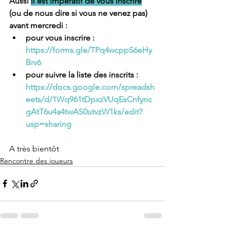
Aussi 
il est impératif de vous inscrire
(ou de nous dire si vous ne venez pas) 
avant mercredi :
pour vous inscrire : 
https://forms.gle/TPq4wcppS6eHy
Brv6
pour suivre la liste des inscrits : 
https://docs.google.com/spreadsh
eets/d/1Wq961tDpxzVUqEsCnfync
gAtT6u4a4twAS0utvzW1ks/edit?
usp=sharing
A très bientôt
Rencontre des joueurs