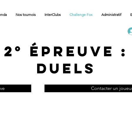
enda
Nos tournois
InterClubs
Challenge Fox
Administratif
E
2° épreuve :
Duels
uve
Contacter un joueu