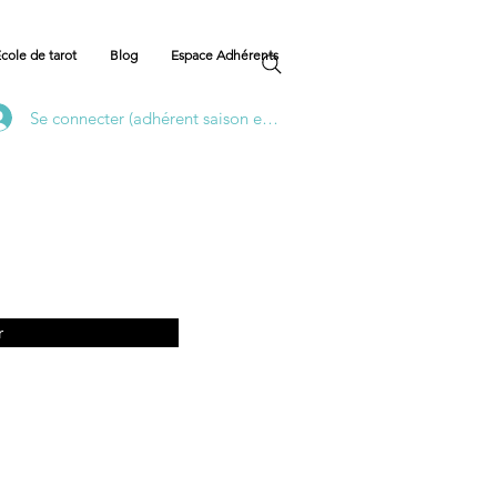
cole de tarot
Blog
Espace Adhérents
Se connecter (adhérent saison en cours)
r