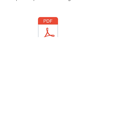
Merci de privilégier le paiement par CB
sur le site HelloAsso. Il s'agit d'un système
associatif, sans frais pour les associations.
Au moment du règlement, il vous est
proposé de participer en faisant un don à
HelloAsso.
Vous n'êtes pas obligé.e de
verser une somme supplémentaire.
Pour nous, quand vous nous versez les
sommes que vous nous devez comme
cela, c'est plus simple en terme de
gestion administrative.
Un grand merci à vous !