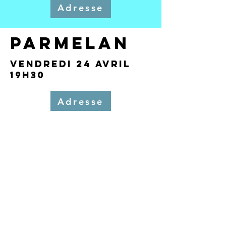
Adresse
Parmelan
Vendredi 24 avril
19h30
Adresse
contact@tarotduparmelan.fr
www.tarotduparmelan.fr
06 84 79 98 15
Voir notre page contact