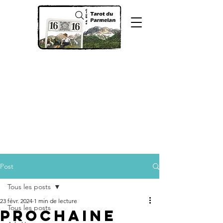
Post
Tous les posts
23 févr. 2024
1 min de lecture
Tous les posts
Prochaine