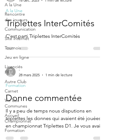
18 déc. 2025
1 min de lecture
A la Une
A la Une
Rencontre
des joueurs
Triplettes InterComités
Communication
C'est parti Triplettes InterComités
Site internet
Tournois
Jeu en ligne
Licenciés
-
FFT
28 mars 2025
1 min de lecture
Autre Club
Formation
Carnet
Donne commentée
Vie des
Communes
Il y a peu de temps nous disputions en
Accueil
triplettes les donnes qui avaient été jouées
Championnat
en championnat Triplettes D1. Je vous avais
Formation
annoncé...