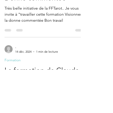
Très belle initiative de la FFTarot.. Je vous
invite à "travailler cette formation Visionner
la donne commentée Bon travail
-
14 déc. 2024
1 min de lecture
Formation
La formation de Claude
Vittoz
Suite à la séance de formation à l'attaque qui
avait été animée par Claude VITTOZ, voici
son support :
https://drive.google.com/file/d/1-...