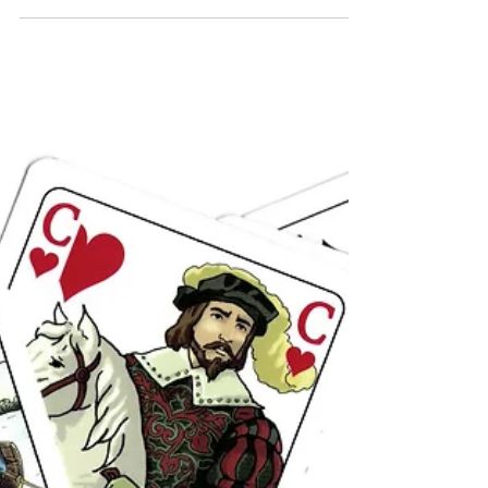
Nous nous retrouvons vendredi 29 mai à 20h
à Nâves pour jouer en mode de rencontre
"classique et habituelle". Une rencontre qui
comptera pour notre classement Challenge
Toutes les infos sur notre site internet Espace
Agenda A vendredi