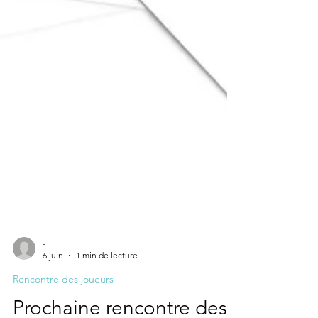
-
6 juin
1 min de lecture