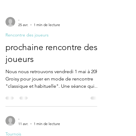
-
25 avr.
1 min de lecture
Rencontre des joueurs
prochaine rencontre des
joueurs
Nous nous retrouvons vendredi 1 mai à 20h à
Groisy pour jouer en mode de rencontre
"classique et habituelle". Une séance qui