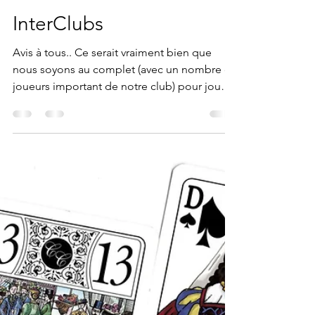
comptera pour notre challenge annuelle.
Toutes les infos sur notre site internet Espace
Agenda A vendredi
-
11 avr.
1 min de lecture
Tournois
InterClubs
Avis à tous.. Ce serait vraiment bien que
nous soyons au complet (avec un nombre de
joueurs important de notre club) pour jouer
ce tournoi le 24 avril prochain C'est à
domicile.. à Nâves .... quasi entre nous...
Merci de vous mobiliser si vous n'êtes pas
encore inscrit. On compte vraiment sur vous
https://www.tarotduparmelan.fr/interclubs