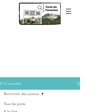
Fil d'actualité
Rencontre des joueurs
Tous les posts
A la Une