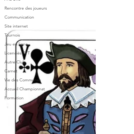
Rencontre des joueurs
Communication
Site internet
Tournois
Jeu en ligne
Licenciés FFT
Autre Club
Carnet
Vie des Communes
Accueil Championnat
Formation