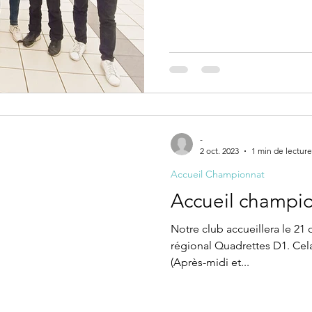
-
2 oct. 2023
1 min de lecture
Accueil Championnat
Accueil champi
Notre club accueillera le 2
régional Quadrettes D1. Cel
(Après-midi et...