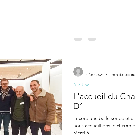
-
4 févr. 2024
1 min de lectur
A la Une
L'accueil du Ch
D1
Encore une belle soirée et u
nous accueillions le champion
Merci à...