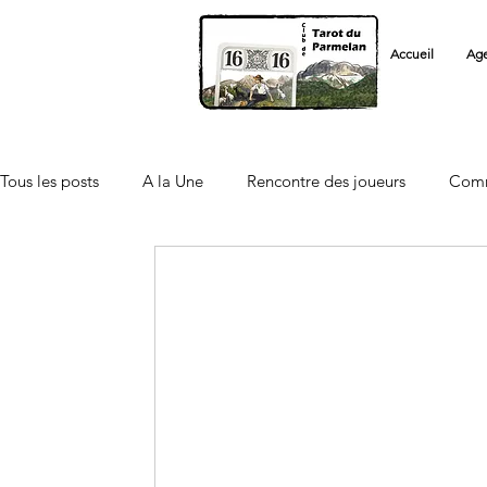
Accueil
Ag
Tous les posts
A la Une
Rencontre des joueurs
Comm
Autre Club
Carnet
Vie des Communes
Accue