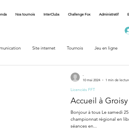
enda
Nos tournois
InterClubs
Challenge Fox
Administratif
E
unication
Site internet
Tournois
Jeu en ligne
il Championnat
Formation
-
10 mai 2024
1 min de lectur
Licenciés FFT
Accueil à Groisy
Bonjour à tous Le samedi 25 
championnat régional en libre
séances en...