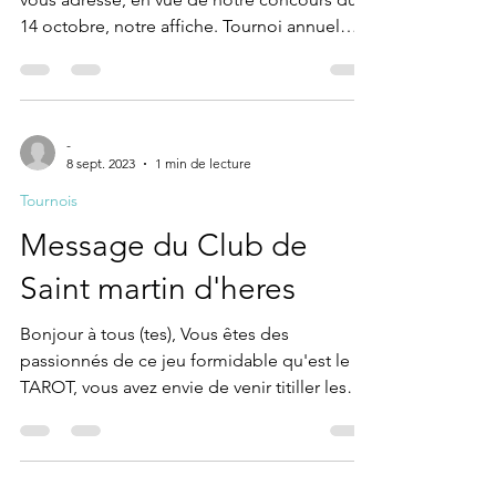
Bonjour, La saison a bien redémarré et je
vous adresse, en vue de notre concours du
14 octobre, notre affiche. Tournoi annuel
d'automne...
-
8 sept. 2023
1 min de lecture
Tournois
Message du Club de
Saint martin d'heres
Bonjour à tous (tes), Vous êtes des
passionnés de ce jeu formidable qu'est le
TAROT, vous avez envie de venir titiller les
cartes..........