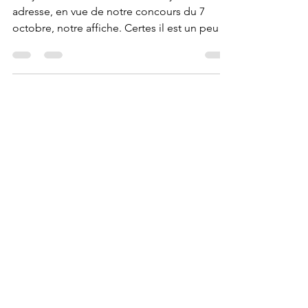
Concours Tarot à Cognin
Bonjour, La saison redémarre et je vous
adresse, en vue de notre concours du 7
octobre, notre affiche. Certes il est un peu
tôt mais...