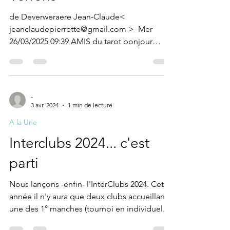
de Deverweraere Jean-Claude<
jeanclaudepierrette@gmail.com > ​ Mer
26/03/2025 09:39 AMIS du tarot bonjour
samedi 29 mars le club de...
-
3 avr. 2024
1 min de lecture
A la Une
Interclubs 2024... c'est
parti
Nous lançons -enfin- l'InterClubs 2024. Cette
année il n'y aura que deux clubs accueillant
une des 1° manches (tournoi en individuel...