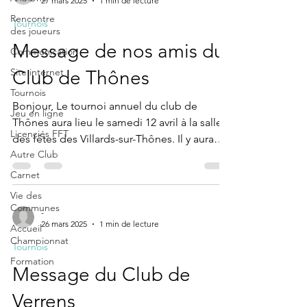
27 mars 2025
1 min de lecture
Rencontre
Tournois
des joueurs
Message de nos amis du
Communication
Site internet
Club de Thônes
Tournois
Bonjour, Le tournoi annuel du club de
Jeu en ligne
Thônes aura lieu le samedi 12 avril à la salle
Licenciés FFT
des fêtes des Villards-sur-Thônes. Il y aura
Autre Club
un...
Carnet
Vie des
Communes
-
26 mars 2025
1 min de lecture
Accueil
Championnat
Tournois
Formation
Message du Club de
Verrens