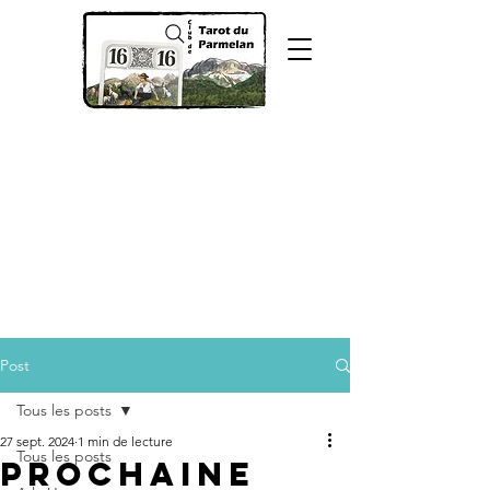
Post
Tous les posts
27 sept. 2024
1 min de lecture
Tous les posts
Prochaine