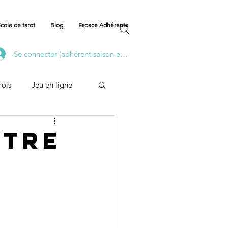
cole de tarot
Blog
Espace Adhérents
Se connecter (adhérent saison en cours)
nois
Jeu en ligne
Formation
ntre