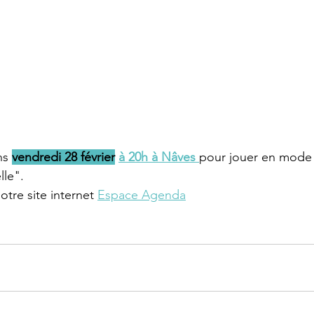
s 
vendredi 28 février
à 20h à Nâves 
pour jouer en mode 
lle".
otre site internet 
Espace Agenda