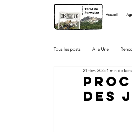
Accueil
Ag
Tous les posts
A la Une
Renco
21 févr. 2025
1 min de lect
Licenciés FFT
Autre Club
Proc
des 