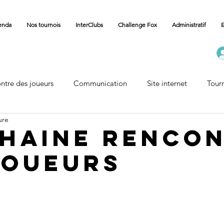
enda
Nos tournois
InterClubs
Challenge Fox
Administratif
E
ntre des joueurs
Communication
Site internet
Tour
ure
Carnet
Vie des Communes
Accueil Championnat
haine renco
joueurs