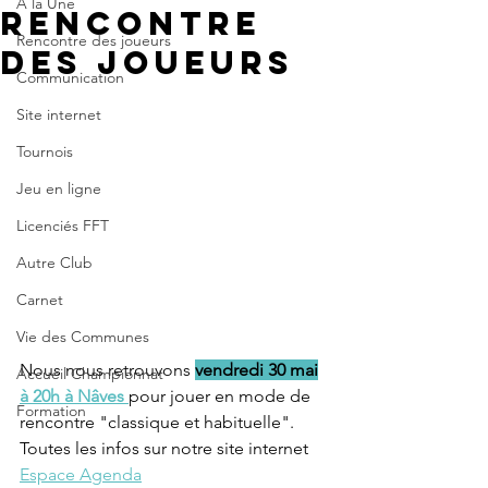
A la Une
rencontre
Rencontre des joueurs
des joueurs
Communication
Site internet
Tournois
Jeu en ligne
Licenciés FFT
Autre Club
Carnet
Vie des Communes
Nous nous retrouvons 
vendredi 30 mai
Accueil Championnat
à 20h à Nâves 
pour jouer en mode de 
Formation
rencontre "classique et habituelle".
Toutes les infos sur notre site internet 
Espace Agenda