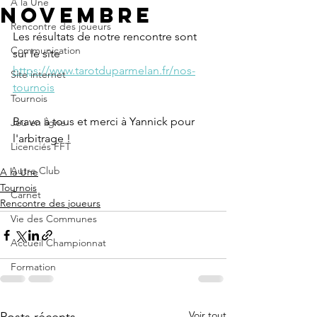
A la Une
Novembre
Rencontre des joueurs
Les résultats de notre rencontre sont 
Communication
sur le site
https://www.tarotduparmelan.fr/nos-
Site internet
tournois
Tournois
Bravo à tous et merci à Yannick pour 
Jeu en ligne
l'arbitrage !
Licenciés FFT
Autre Club
A la Une
Tournois
Carnet
Rencontre des joueurs
Vie des Communes
Accueil Championnat
Formation
Voir tout