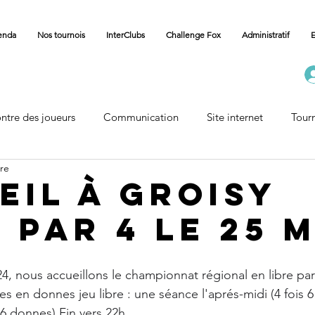
enda
Nos tournois
InterClubs
Challenge Fox
Administratif
E
ntre des joueurs
Communication
Site internet
Tour
ure
Carnet
Vie des Communes
Accueil Championnat
eil à Groisy
 par 4 le 25 
4, nous accueillons le championnat régional en libre par
s en donnes jeu libre : une séance l'aprés-midi (4 fois 6
 6 donnes) Fin vers 22h.