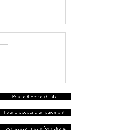
ndredi
irée Repas-
urnoi de fin
Pour adhérer au Club
année: 21
vembre
Pour procéder à un paiement
Pour recevoir nos informations