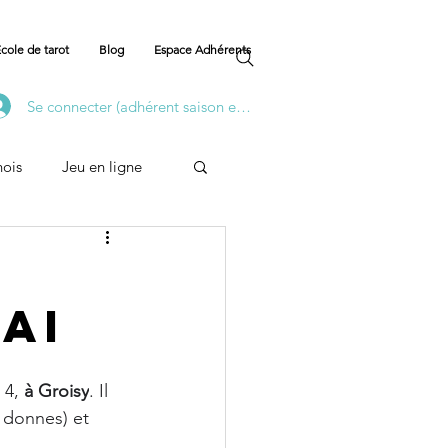
cole de tarot
Blog
Espace Adhérents
Se connecter (adhérent saison en cours)
nois
Jeu en ligne
Formation
mai
 4, 
à Groisy
. Il 
 donnes) et 