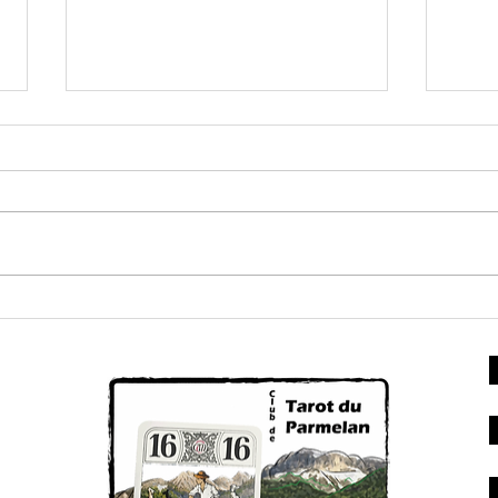
Triplettes
InterComités
C'est parti Triplettes InterComités
ve
So
To
d'
no