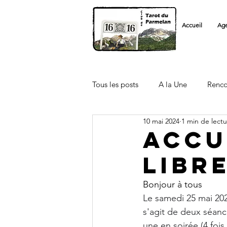
Accueil
Ag
Tous les posts
A la Une
Renco
10 mai 2024
1 min de lect
Licenciés FFT
Autre Club
Accu
Libre
Bonjour à tous
Le samedi 25 mai 202
s'agit de deux séance
une en soirée (4 fois