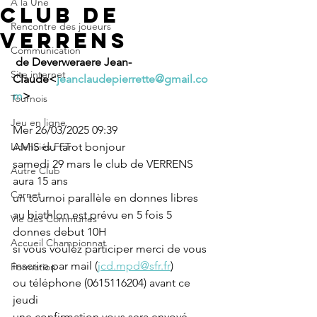
A la Une
Club de
Rencontre des joueurs
Verrens
Communication
 de Deverweraere Jean-
Site internet
Claude<
jeanclaudepierrette@gmail.co
m
>
Tournois
Jeu en ligne
Mer 26/03/2025 09:39
Licenciés FFT
AMIS du tarot bonjour
samedi 29 mars le club de VERRENS 
Autre Club
aura 15 ans
Carnet
un tournoi parallèle en donnes libres 
au biathlon est prévu en 5 fois 5 
Vie des Communes
donnes debut 10H
Accueil Championnat
si vous voulez participer merci de vous 
inscrire par mail (
jcd.mpd@sfr.fr
) 
Formation
ou téléphone (0615116204) avant ce 
jeudi
une confirmation vous sera envoyé 