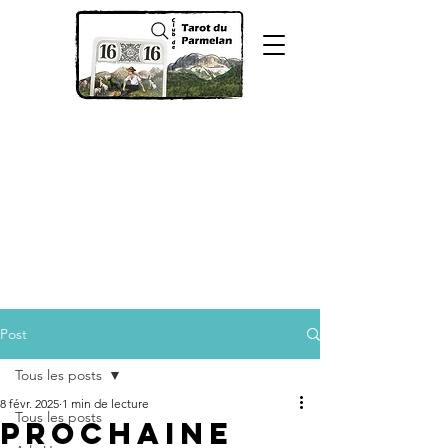
Post
Tous les posts
8 févr. 2025
1 min de lecture
Tous les posts
Prochaine