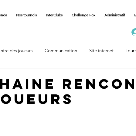
enda
Nos tournois
InterClubs
Challenge Fox
Administratif
E
ntre des joueurs
Communication
Site internet
Tour
Carnet
Vie des Communes
Accueil Championnat
haine renco
joueurs