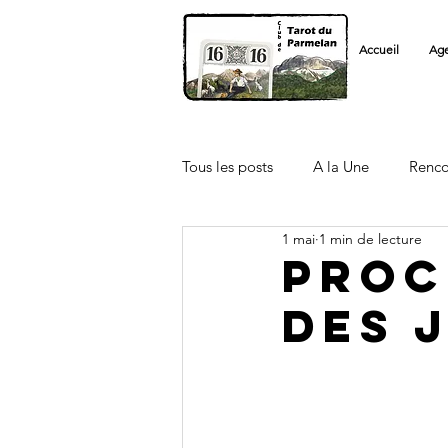
Accueil
Ag
Tous les posts
A la Une
Renco
1 mai
1 min de lecture
Licenciés FFT
Autre Club
proc
des 