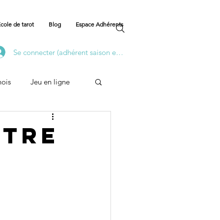
cole de tarot
Blog
Espace Adhérents
Se connecter (adhérent saison en cours)
nois
Jeu en ligne
Formation
ntre