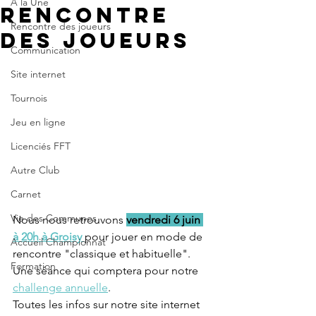
A la Une
rencontre
Rencontre des joueurs
des joueurs
Communication
Site internet
Tournois
Jeu en ligne
Licenciés FFT
Autre Club
Carnet
Vie des Communes
Nous nous retrouvons 
vendredi 6 juin 
à 20h à Groisy 
pour jouer en mode de 
Accueil Championnat
rencontre "classique et habituelle".
Formation
Une séance qui comptera pour notre 
challenge annuelle
.
Toutes les infos sur notre site internet 