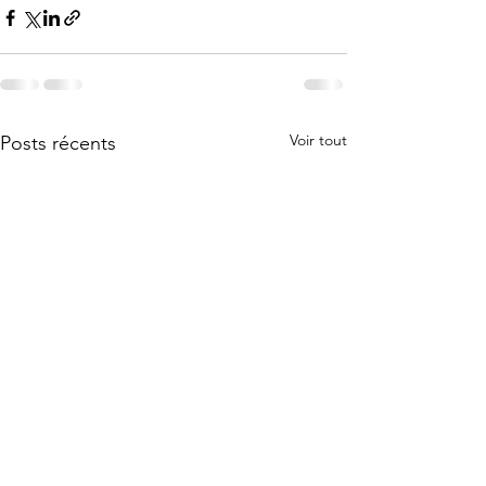
Voir tout
Posts récents