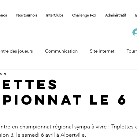
enda
Nos tournois
InterClubs
Challenge Fox
Administratif
E
ntre des joueurs
Communication
Site internet
Tour
ture
Carnet
Vie des Communes
Accueil Championnat
lettes
pionnat le 6
l
tre en championnat régional sympa à vivre : Triplettes
sion 3, le samedi 6 avril à Albertville.