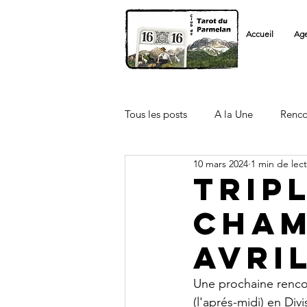
Accueil
Ag
Tous les posts
A la Une
Renco
10 mars 2024
1 min de lec
Licenciés FFT
Autre Club
Trip
Cham
avri
Une prochaine rencon
(l'aprés-midi) en Divi