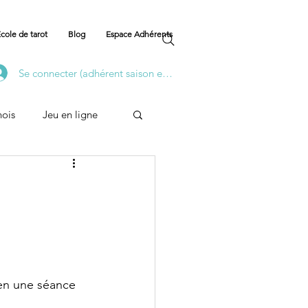
cole de tarot
Blog
Espace Adhérents
Se connecter (adhérent saison en cours)
nois
Jeu en ligne
Formation
 en une séance 