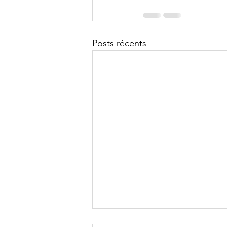
Posts récents
InterClubs