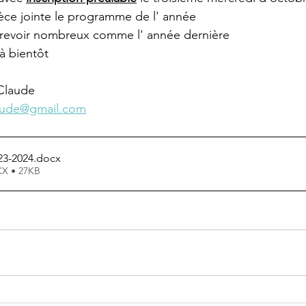
èce jointe le programme de l' année 
revoir nombreux comme l' année dernière
à bientôt
Claude
aude@gmail.com
3-2024
.docx
CX • 27KB