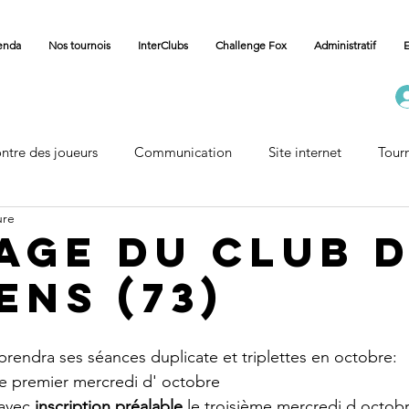
enda
Nos tournois
InterClubs
Challenge Fox
Administratif
E
ntre des joueurs
Communication
Site internet
Tour
ure
Carnet
Vie des Communes
Accueil Championnat
age du club 
ens (73)
eprendra ses séances duplicate et triplettes en octobre:
 le premier mercredi d' octobre
 avec 
inscription préalable
 le troisième mercredi d octob