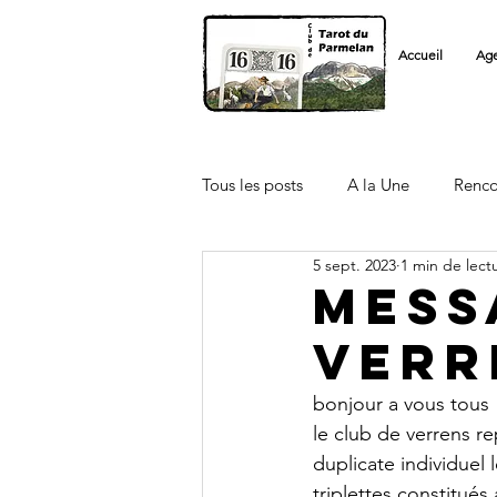
Accueil
Ag
Tous les posts
A la Une
Renco
5 sept. 2023
1 min de lect
Licenciés FFT
Autre Club
mess
verr
bonjour a vous tous
le club de verrens r
duplicate individuel
triplettes constitués