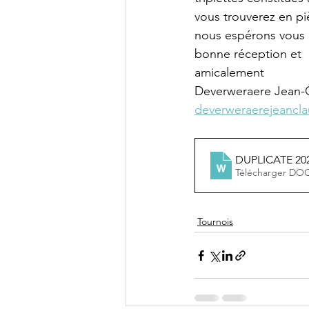
vous trouverez en pi
nous espérons vous 
bonne réception et  
amicalement
Deverweraere Jean-
deverweraerejeancl
DUPLICATE 202
Télécharger DO
Tournois