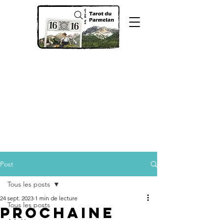
Post
Tous les posts
24 sept. 2023
1 min de lecture
Tous les posts
Prochaine