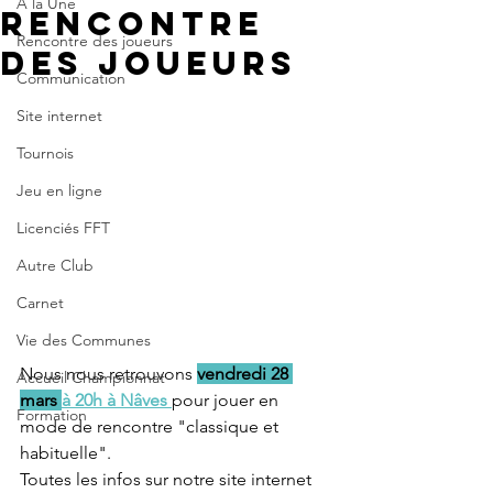
A la Une
rencontre
Rencontre des joueurs
des joueurs
Communication
Site internet
Tournois
Jeu en ligne
Licenciés FFT
Autre Club
Carnet
Vie des Communes
Nous nous retrouvons 
vendredi 28 
Accueil Championnat
mars 
à 20h à Nâves 
pour jouer en 
Formation
mode de rencontre "classique et 
habituelle".
Toutes les infos sur notre site internet 