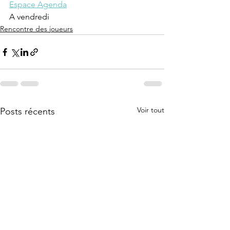
Espace Agenda
A vendredi
Rencontre des joueurs
Voir tout
Posts récents