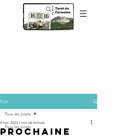
Post
Tous les posts
4 nov. 2023
1 min de lecture
Tous les posts
Prochaine